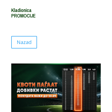
Kladionica
PROMOCIJE
Nazad