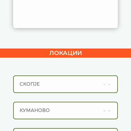
1
ЛОКАЦИИ
2
3
4
5
СКОПЈЕ
КУМАНОВО