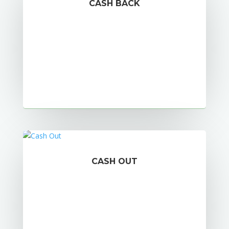
CASH BACK
CASH OUT