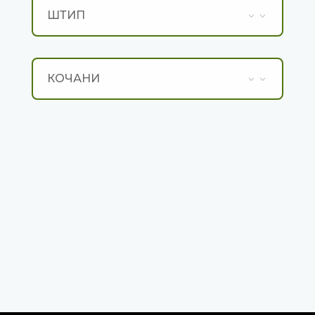
ШТИП
КОЧАНИ