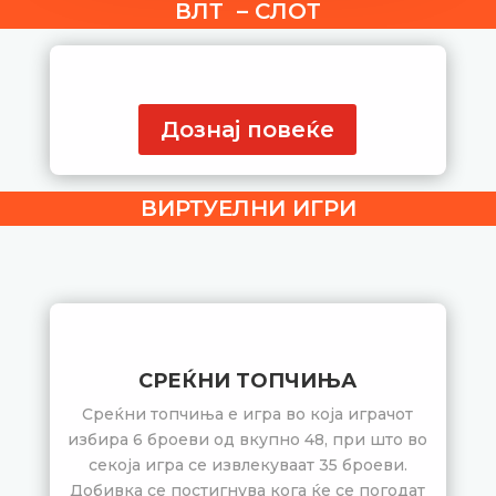
ВЛТ – СЛОТ
Дознај повеќе
ВИРТУЕЛНИ ИГРИ
СРЕЌНИ ТОПЧИЊА
Среќни топчиња е игра во која играчот
избира 6 броеви од вкупно 48, при што во
секоја игра се извлекуваат 35 броеви.
Добивка се постигнува кога ќе се погодат