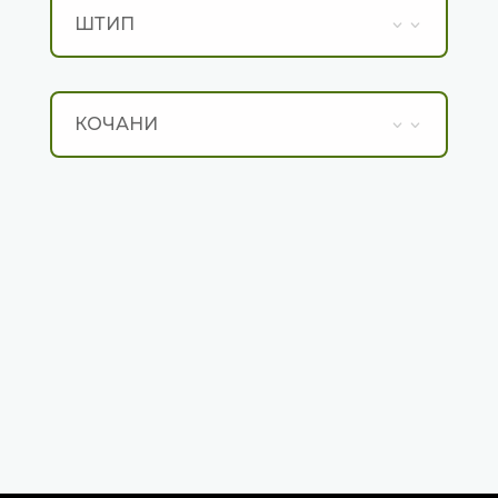
ШТИП
КОЧАНИ