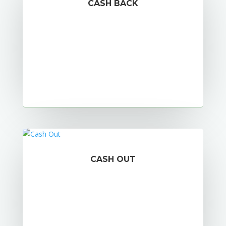
CASH BACK
CASH OUT